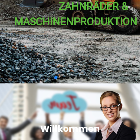
Z
A
H
N
R
Ä
D
E
R
&
M
A
S
C
H
I
N
E
N
P
R
O
D
U
K
T
I
O
N
Willkommen