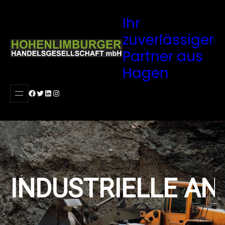
Ihr
zuverlässiger
Partner aus
Hagen
I
N
D
U
S
T
R
I
E
L
L
E
A
N